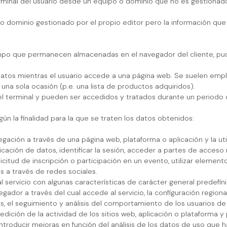
rminal del usuario desde un equipo o dominio que no es gestionado 
o dominio gestionado por el propio editor pero la información que
empo que permanecen almacenadas en el navegador del cliente, pud
atos mientras el usuario accede a una página web. Se suelen empl
n una sola ocasión (p.e. una lista de productos adquiridos).
 terminal y pueden ser accedidos y tratados durante un periodo de
egún la finalidad para la que se traten los datos obtenidos:
gación a través de una página web, plataforma o aplicación y la uti
icación de datos, identificar la sesión, acceder a partes de acceso
olicitud de inscripción o participación en un evento, utilizar elem
s a través de redes sociales.
 servicio con algunas características de carácter general predefini
gador a través del cual accede al servicio, la configuración region
s, el seguimiento y análisis del comportamiento de los usuarios de 
dición de la actividad de los sitios web, aplicación o plataforma y
 introducir mejoras en función del análisis de los datos de uso que h