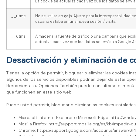
La cookie se actualiza cada vez que los datos se envía
__utmc
No se utiliza en ga.js. Ajuste para la interoperabilida
usuario estaba en una nueva sesión / visita.
__utmz
Almacena la fuente de tráfico o una campaña que explica
actualiza cada vez que los datos se envían a Google An
Desactivación y eliminación de c
Tienes la opción de permitir, bloquear o eliminar las cookies i
algunos de los servicios disponibles podrían dejar de estar o
Herramientas u Opciones. También puede consultarse el menú d
que funcionen en este sitio web.
Puede usted permitir, bloquear o eliminar las cookies instalad
Microsoft Internet Explorer o Microsoft Edge: http://win
Mozilla Firefox: http://support.mozilla.org/es/kb/impedir
Chrome: https://support.google.com/accounts/answer/614