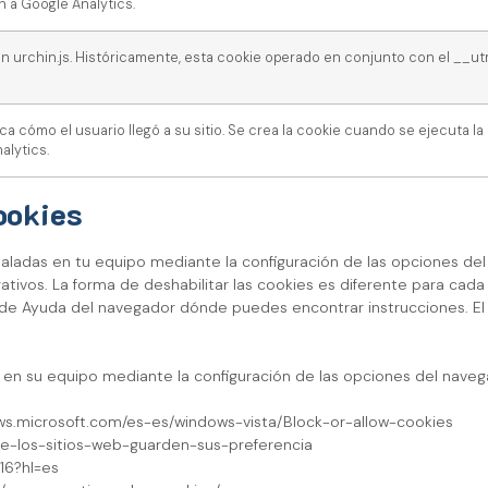
n a Google Analytics.
d con urchin.js. Históricamente, esta cookie operado en conjunto con el __u
 cómo el usuario llegó a su sitio. Se crea la cookie cuando se ejecuta la 
alytics.
ookies
nstaladas en tu equipo mediante la configuración de las opciones del
perativos. La forma de deshabilitar las cookies es diferente para
e Ayuda del navegador dónde puedes encontrar instrucciones. El 
as en su equipo mediante la configuración de las opciones del nave
dows.microsoft.com/es-es/windows-vista/Block-or-allow-cookies
-que-los-sitios-web-guarden-sus-preferencia
16?hl=es