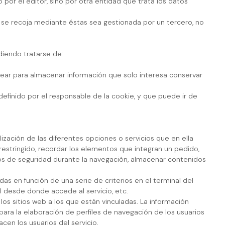
por el editor, sino por otra entidad que trata los datos
 se recoja mediante éstas sea gestionada por un tercero, no
iendo tratarse de:
ear para almacenar información que solo interesa conservar
finido por el responsable de la cookie, y que puede ir de
lización de las diferentes opciones o servicios que en ella
 restringido, recordar los elementos que integran un pedido,
entos de seguridad durante la navegación, almacenar contenidos
das en función de una serie de criterios en el terminal del
al desde donde accede al servicio, etc.
los sitios web a los que están vinculadas. La información
 para la elaboración de perfiles de navegación de los usuarios
acen los usuarios del servicio.