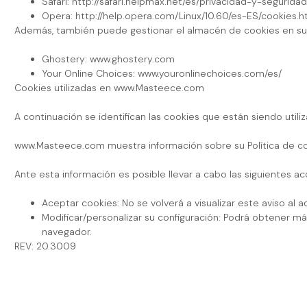
Safari: http://safari.helpmax.net/es/privacidad-y-segurid
Opera: http://help.opera.com/Linux/10.60/es-ES/cookies.h
Además, también puede gestionar el almacén de cookies en su 
Ghostery: www.ghostery.com
Your Online Choices: www.youronlinechoices.com/es/
Cookies utilizadas en www.Masteece.com
A continuación se identifican las cookies que están siendo utili
www.Masteece.com muestra información sobre su Política de cooki
Ante esta información es posible llevar a cabo las siguientes ac
Aceptar cookies: No se volverá a visualizar este aviso al 
Modificar/personalizar su configuración: Podrá obtener má
navegador.
REV: 20.3009